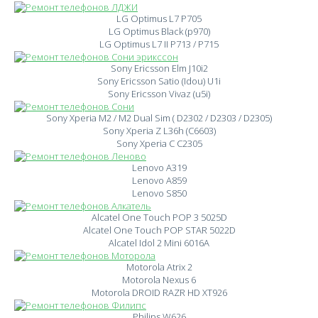
LG Optimus L7 P705
LG Optimus Black (p970)
LG Optimus L7 II P713 / P715
Sony Ericsson Elm J10i2
Sony Ericsson Satio (Idou) U1i
Sony Ericsson Vivaz (u5i)
Sony Xperia M2 / M2 Dual Sim ( D2302 / D2303 / D2305)
Sony Xperia Z L36h (C6603)
Sony Xperia C C2305
Lenovo A319
Lenovo A859
Lenovo S850
Alcatel One Touch POP 3 5025D
Alcatel One Touch POP STAR 5022D
Alcatel Idol 2 Mini 6016A
Motorola Atrix 2
Motorola Nexus 6
Motorola DROID RAZR HD XT926
Philips W626