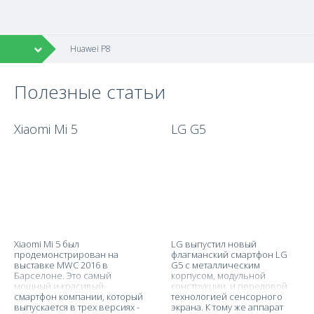
Huawei P8
Полезные статьи
Xiaomi Mi 5
LG G5
Xiaomi Mi 5 был
LG выпустил новый
продемонстрирован на
флагманский смартфон LG
выставке MWC 2016 в
G5 с металлическим
Барселоне. Это самый
корпусом, модульной
мощный и красивый
конструкции, и передовой
смартфон компании, который
технологией сенсорного
выпускается в трех версиях -
экрана. К тому же аппарат