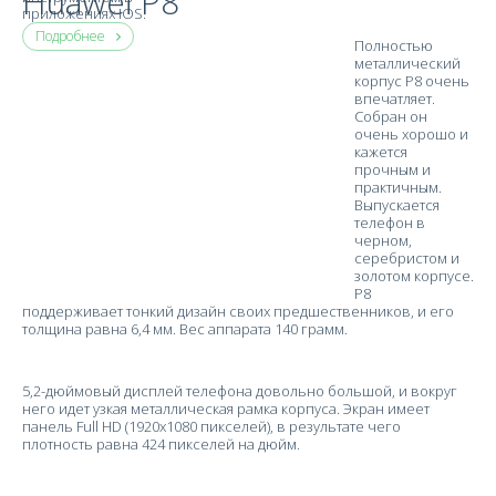
Huawei P8
приложениях IOS.
Подробнее
Полностью
металлический
корпус Р8 очень
впечатляет.
Собран он
очень хорошо и
кажется
прочным и
практичным.
Выпускается
телефон в
черном,
серебристом и
золотом корпусе.
P8
поддерживает тонкий дизайн своих предшественников, и его
толщина равна 6,4 мм. Вес аппарата 140 грамм.
5,2-дюймовый дисплей телефона довольно большой, и вокруг
него идет узкая металлическая рамка корпуса. Экран имеет
панель Full HD (1920x1080 пикселей), в результате чего
плотность равна 424 пикселей на дюйм.