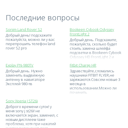
Последние вопросы
Sonim Land Rover S2
Bookeen Cybook Odyssey
FrontLight 2
Добрый день! подскажите
пожалуйста, можно ли у вас
Добрый день. Подскажите,
перепрошить телефон land
пожалуйста, сколько будет
rover S2 pro
стоить замена шлейфа
подсветки в Bookeen Cybook
Odyssey HD FrontLight 2 и
сроки ремонта
Explay PN-980TV
Fitbit Charge HR
Добрый день. Нужно
Здравствуйте,сломались
заменить выдвижную
наушники FITBIT FLYER,не
антенну в навигаторе
заряжаются.Совсем новые 3
Эксплей 980-тв
месяца в
использовании.Можно ли
починить
Sony Xperia J ST26i
Доброго времени суток! у
меня sony j st26i! не
включается экран, заменил, с
новым дисплеем таже
проблема, хотя при нажатий