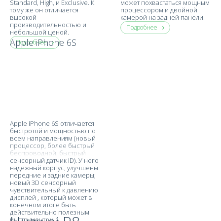
Standard, High, и Exclusive. К
может похвастаться мощным
тому же он отличается
процессором и двойной
высокой
камерой на задней панели.
производительностью и
Подробнее
небольшой ценой.
Apple iPhone 6S
Подробнее
Apple iPhone 6S отличается
быстротой и мощностью по
всем направлениям (новый
процессор, более быстрый
беспроводной, быстрый
сенсорный датчик ID). У него
надежный корпус, улучшены
передние и задние камеры;
новый 3D сенсорный
чувствительный к давлению
дисплей , который может в
конечном итоге быть
действительно полезным
инструментом в