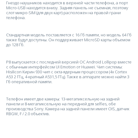
Гнездо наушников находится в верхней части телефона, а порт
Micro-USB находится внизу. Задняя панель не съемная, поэтому
слот микро-SIM (для двух карт) расположен на правой грани
телефона.
Стандартная модель поставляется с 16 Гб памяти, но модель 64 Гб
также будут доступны. Он поддерживает MicroSD карты объемом
до 128 Гб.
P8 выпускается с последней версией ОС Android Lollipop вместе
с обычным интерфейсом UI Emotion от Huawei. Чип системы:
Hisilicon Кирин 930 чип с окта-ядерным процессором (4x Cortex
A53 2 ГГц, 4-кратный A531,5 ГГц). Также в аппарате можно найти 3
Гб оперативной памяти.
Телефон имеет две камеры: 13-мегапиксельную на задней
панели и 8-мегапиксельную на передней для selfies, обе
производства Sony. Камера на задней панели имеет OIS, датчик
RBGW, F / 2.0 объектив.