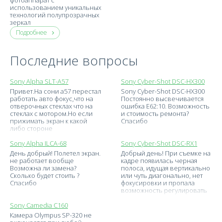
фотоаппарат с
использованием уникальных
технологий полупрозрачных
зеркал
Подробнее
Последние вопросы
Sony Alpha SLT-A57
Sony Cyber-Shot DSC-HX300
Привет.На сони а57 перестал
Sony Cyber-Shot DSC-HX300
работать авто фокус,что на
Постоянно высвечивается
отверочных стеклах что на
ошибка Е62:10. Возможность
стеклах с мотором.Но если
и стоимость ремонта?
прижимать экран к какой
Спасибо
либо стороне
Sony Alpha ILCA-68
Sony Cyber-Shot DSC-RX1
День добрый! Полетел экран.
Добрый день! При съемке на
не работает вообще
кадре появилась черная
Возможна ли замена?
полоса, идущая вертикально
Сколько будет стоить ?
или чуть диагонально, нет
Спасибо
фокусировки и пропала
возможность регулировать
Sony Camedia C160
Камера Olympus SP-320 не