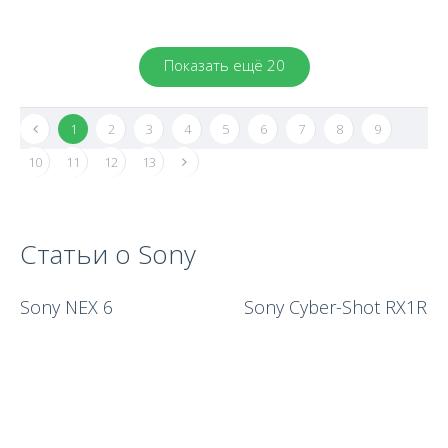
Показать ещё 20
1
2
3
4
5
6
7
8
9
10
11
12
13
Статьи о Sony
Sony NEX 6
Sony Cyber-Shot RX1R