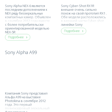
Sony Alpha NEX-6 является
Sony Cyber-Shot RX1R
последним дополнением к
внешне очень сильно
NEX ряду беззеркальных
похож на свой прототип RX1 .
компактных камер. Объявлен
Обе модели расположились
в сентябре 2012 года вместе
в верхней части Cyber-shot
с более потребительски
линейки Sony
ориентированной моделью
Подробнее
NEX-5R
Подробнее
Sony Alpha A99
Компания Sony представил
Альфа A99 на выставке
Photokina в сентябре 2012
года. Это первый
полнокадровый зеркальный