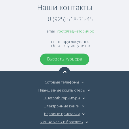
Наши контакты
8 (925) 518-35-45
email:
root@гаджетория.рф
пн-пт - круглосуточно
сб-вс - круглосуточно
Вызвать курьера
Сотовые телефоны
Планшетные компьютеры
Bluetooth гарнитуры
Электронные книги
Игровые приставки
Умные часы и браслеты