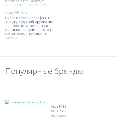
помогло! Сколько будет
стоить замена gsm модуля
Asus X551MAV
Вчера поставил телефон на
зарядку, с утра обнаружил что
телефон не включен, а как
попытался запустить его, он
начал перезагружаться, и
сделать я
Популярные бренды
Asus K43E
Asus R513
Asus X551