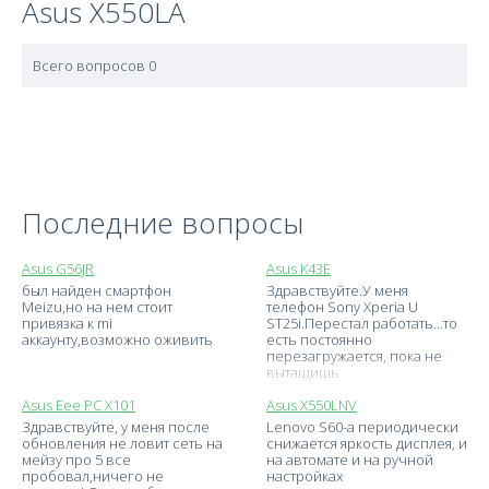
Asus X550LA
Всего вопросов 0
Последние вопросы
Asus G56JR
Asus K43E
был найден смартфон
Здравствуйте.У меня
Meizu,но на нем стоит
телефон Sony Xperia U
привязка к mi
ST25i.Перестал работать...то
аккаунту,возможно оживить
есть постоянно
перезагружается, пока не
вытащишь
батарею.Пробовала в
Asus Eee PC X101
режиме
Asus X550LNV
Здравствуйте, у меня после
Lenovo S60-a периодически
обновления не ловит сеть на
снижается яркость дисплея, и
мейзу про 5 все
на автомате и на ручной
пробовал,ничего не
настройках