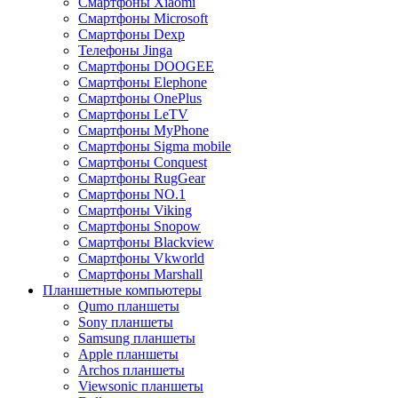
Смартфоны Xiaomi
Смартфоны Microsoft
Смартфоны Dexp
Телефоны Jinga
Смартфоны DOOGEE
Смартфоны Elephone
Смартфоны OnePlus
Смартфоны LeTV
Смартфоны MyPhone
Смартфоны Sigma mobile
Смартфоны Conquest
Смартфоны RugGear
Смартфоны NO.1
Смартфоны Viking
Смартфоны Snopow
Смартфоны Blackview
Смартфоны Vkworld
Смартфоны Marshall
Планшетные компьютеры
Qumo планшеты
Sony планшеты
Samsung планшеты
Apple планшеты
Archos планшеты
Viewsonic планшеты