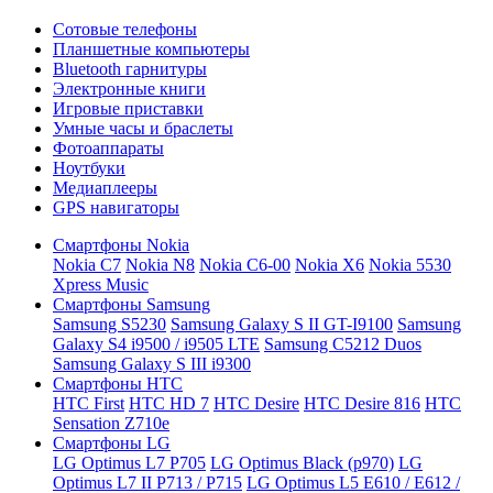
Сотовые телефоны
Планшетные компьютеры
Bluetooth гарнитуры
Электронные книги
Игровые приставки
Умные часы и браслеты
Фотоаппараты
Ноутбуки
Медиаплееры
GPS навигаторы
Смартфоны Nokia
Nokia C7
Nokia N8
Nokia C6-00
Nokia X6
Nokia 5530
Xpress Music
Смартфоны Samsung
Samsung S5230
Samsung Galaxy S II GT-I9100
Samsung
Galaxy S4 i9500 / i9505 LTE
Samsung C5212 Duos
Samsung Galaxy S III i9300
Смартфоны HTC
HTC First
HTC HD 7
HTC Desire
HTC Desire 816
HТС
Sensation Z710e
Смартфоны LG
LG Optimus L7 P705
LG Optimus Black (p970)
LG
Optimus L7 II P713 / P715
LG Optimus L5 E610 / E612 /