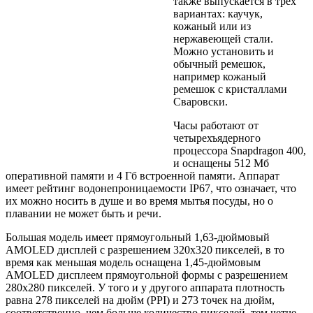
также выпускается в трех
вариантах: каучук,
кожаный или из
нержавеющей стали.
Можно установить и
обычный ремешок,
например кожаный
ремешок с кристаллами
Сваровски.
Часы работают от
четырехъядерного
процессора Snapdragon 400,
и оснащены 512 Мб
оперативной памяти и 4 Гб встроенной памяти. Аппарат
имеет рейтинг водонепроницаемости IP67, что означает, что
их можно носить в душе и во время мытья посуды, но о
плавании не может быть и речи.
Большая модель имеет прямоугольный 1,63-дюймовый
AMOLED дисплей с разрешением 320x320 пикселей, в то
время как меньшая модель оснащена 1,45-дюймовым
AMOLED дисплеем прямоугольной формы с разрешением
280x280 пикселей. У того и у другого аппарата плотность
равна 278 пикселей на дюйм (PPI) и 273 точек на дюйм,
соответственно, чем больше количество пикселей, тем четче