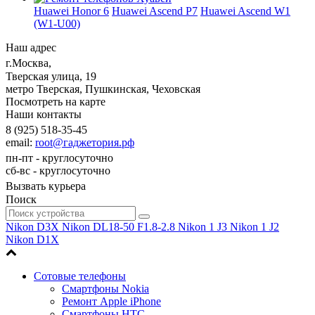
Huawei Honor 6
Huawei Ascend P7
Huawei Ascend W1
(W1-U00)
Наш адрес
г.Москва
,
Тверская улица, 19
метро Тверская, Пушкинская, Чеховская
Посмотреть на карте
Наши контакты
8 (925) 518-35-45
email:
root@гаджетория.рф
пн-пт - круглосуточно
сб-вс - круглосуточно
Вызвать курьера
Поиск
Nikon D3X
Nikon DL18-50 F1.8-2.8
Nikon 1 J3
Nikon 1 J2
Nikon D1X
Сотовые телефоны
Смартфоны Nokia
Ремонт Apple iPhone
Смартфоны HTC