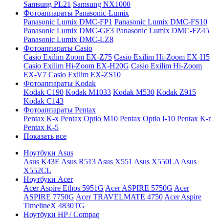
Samsung PL21
Samsung NX1000
Фотоаппараты Panasonic-Lumix
Panasonic Lumix DMC-FP1
Panasonic Lumix DMC-FS10
Panasonic Lumix DMC-GF3
Panasonic Lumix DMC-FZ45
Panasonic Lumix DMC-LZ8
Фотоаппараты Casio
Casio Exilim Zoom EX-Z75
Casio Exilim Hi-Zoom EX-H5
Casio Exilim Hi-Zoom EX-H20G
Casio Exilim Hi-Zoom
EX-V7
Casio Exilim EX-ZS10
Фотоаппараты Kodak
Kodak C190
Kodak M1033
Kodak M530
Kodak Z915
Kodak C143
Фотоаппараты Pentax
Pentax K-x
Pentax Optio M10
Pentax Optio I-10
Pentax K-r
Pentax K-5
Показать все
Ноутбуки Asus
Asus K43E
Asus R513
Asus X551
Asus X550LA
Asus
X552CL
Ноутбуки Acer
Acer Aspire Ethos 5951G
Acer ASPIRE 5750G
Acer
ASPIRE 7750G
Acer TRAVELMATE 4750
Acer Aspire
TimelineX 4830TG
Ноутбуки HP / Compaq