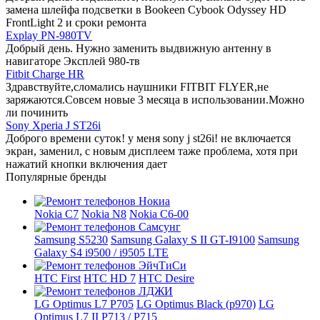
замена шлейфа подсветки в Bookeen Cybook Odyssey HD
FrontLight 2 и сроки ремонта
Explay PN-980TV
Добрый день. Нужно заменить выдвижную антенну в
навигаторе Эксплей 980-тв
Fitbit Charge HR
Здравствуйте,сломались наушники FITBIT FLYER,не
заряжаются.Совсем новые 3 месяца в использовании.Можно
ли починить
Sony Xperia J ST26i
Доброго времени суток! у меня sony j st26i! не включается
экран, заменил, с новым дисплеем таже проблема, хотя при
нажатий кнопки включения дает
Популярные бренды
Nokia C7
Nokia N8
Nokia C6-00
Samsung S5230
Samsung Galaxy S II GT-I9100
Samsung
Galaxy S4 i9500 / i9505 LTE
HTC First
HTC HD 7
HTC Desire
LG Optimus L7 P705
LG Optimus Black (p970)
LG
Optimus L7 II P713 / P715