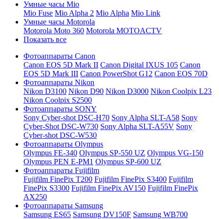
Умные часы Mio
Mio Fuse
Mio Alpha 2
Mio Alpha
Mio Link
Умные часы Motorola
Motorola Moto 360
Motorola MOTOACTV
Показать все
Фотоаппараты Canon
Canon EOS 5D Mark II
Canon Digital IXUS 105
Canon
EOS 5D Mark III
Canon PowerShot G12
Canon EOS 70D
Фотоаппараты Nikon
Nikon D3100
Nikon D90
Nikon D3000
Nikon Coolpix L23
Nikon Coolpix S2500
Фотоаппараты SONY
Sony Cyber-shot DSC-H70
Sony Alpha SLT-A58
Sony
Cyber-Shot DSC-W730
Sony Alpha SLT-A55V
Sony
Cyber-shot DSC-W530
Фотоаппараты Olympus
Olympus FE-340
Olympus SP-550 UZ
Olympus VG-150
Olympus PEN E-PM1
Olympus SP-600 UZ
Фотоаппараты Fujifilm
Fujifilm FinePix T200
Fujifilm FinePix S3400
Fujifilm
FinePix S3300
Fujifilm FinePix AV150
Fujifilm FinePix
AX250
Фотоаппараты Samsung
Samsung ES65
Samsung DV150F
Samsung WB700