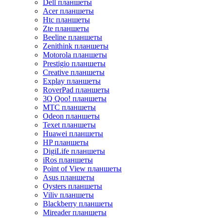
Dell планшеты
Acer планшеты
Htc планшеты
Zte планшеты
Beeline планшеты
Zenithink планшеты
Motorola планшеты
Prestigio планшеты
Creative планшеты
Explay планшеты
RoverPad планшеты
3Q Qoo! планшеты
MTC планшеты
Odeon планшеты
Texet планшеты
Huawei планшеты
HP планшеты
DigiLife планшеты
iRos планшеты
Point of View планшеты
Asus планшеты
Oysters планшеты
Viliv планшеты
Blackberry планшеты
Mireader планшеты