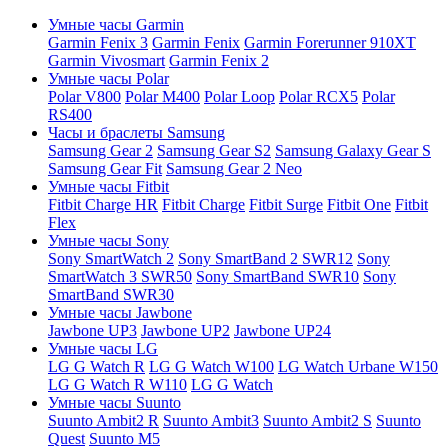
Умные часы Garmin
Garmin Fenix 3
Garmin Fenix
Garmin Forerunner 910XT
Garmin Vivosmart
Garmin Fenix 2
Умные часы Polar
Polar V800
Polar M400
Polar Loop
Polar RCX5
Polar
RS400
Часы и браслеты Samsung
Samsung Gear 2
Samsung Gear S2
Samsung Galaxy Gear S
Samsung Gear Fit
Samsung Gear 2 Neo
Умные часы Fitbit
Fitbit Charge HR
Fitbit Charge
Fitbit Surge
Fitbit One
Fitbit
Flex
Умные часы Sony
Sony SmartWatch 2
Sony SmartBand 2 SWR12
Sony
SmartWatch 3 SWR50
Sony SmartBand SWR10
Sony
SmartBand SWR30
Умные часы Jawbone
Jawbone UP3
Jawbone UP2
Jawbone UP24
Умные часы LG
LG G Watch R
LG G Watch W100
LG Watch Urbane W150
LG G Watch R W110
LG G Watch
Умные часы Suunto
Suunto Ambit2 R
Suunto Ambit3
Suunto Ambit2 S
Suunto
Quest
Suunto M5