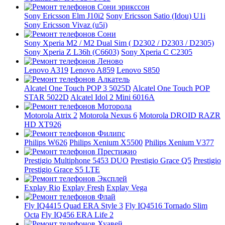
Sony Ericsson Elm J10i2
Sony Ericsson Satio (Idou) U1i
Sony Ericsson Vivaz (u5i)
Sony Xperia M2 / M2 Dual Sim ( D2302 / D2303 / D2305)
Sony Xperia Z L36h (C6603)
Sony Xperia C C2305
Lenovo A319
Lenovo A859
Lenovo S850
Alcatel One Touch POP 3 5025D
Alcatel One Touch POP
STAR 5022D
Alcatel Idol 2 Mini 6016A
Motorola Atrix 2
Motorola Nexus 6
Motorola DROID RAZR
HD XT926
Philips W626
Philips Xenium X5500
Philips Xenium V377
Prestigio Multiphone 5453 DUO
Prestigio Grace Q5
Prestigio
Prestigio Grace S5 LTE
Explay Rio
Explay Fresh
Explay Vega
Fly IQ4415 Quad ERA Style 3
Fly IQ4516 Tornado Slim
Octa
Fly IQ456 ERA Life 2