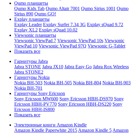
Qumo планшеты
Qumo Kids Tab
Qumo Altair 7001
Qumo Sirius 1001
Qumo
Sirius 890
Qumo GO!
Explay планшеты
Explay Leader
Explay Surfer 7.34 3G
Explay sQuad 9.72
Explay XL2
Explay sQuad 10.02
Viewsonic планшеты
Viewsonic ViewPad 7
Viewsonic ViewPad 10s
Viewsonic
ViewPad 10
Viewsonic ViewPad 97Q
Viewsonic G-Tablet
Показать все
Гарнитуры Jabra
Jabra STONE
Jabra JX10
Jabra Easy Go
Jabra Rox Wireless
Jabra STONE2
Гарнитуры Nokia
Nokia BH-503
Nokia BH-505
Nokia BH-804
Nokia BH-903
Nokia BH-701
Гарнитуры Sony Ericsson
Sony Ericsson MW600
Sony Ericsson HBH-DS970
Sony
Ericsson HBH-PV770
Sony Ericsson HBH-DS220
Sony
Ericsson HBH-IS800
Показать все
Электронные книги Amazon Kindle
Amazon Kindle Paperwhite 2015
Amazon Kindle 5
Amazon