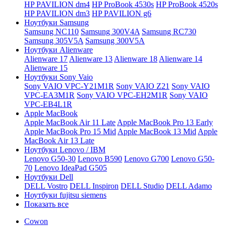
HP PAVILION dm4
HP ProBook 4530s
HP ProBook 4520s
HP PAVILION dm3
HP PAVILION g6
Ноутбуки Samsung
Samsung NC110
Samsung 300V4A
Samsung RC730
Samsung 305V5A
Samsung 300V5A
Ноутбуки Alienware
Alienware 17
Alienware 13
Alienware 18
Alienware 14
Alienware 15
Ноутбуки Sony Vaio
Sony VAIO VPC-Y21M1R
Sony VAIO Z21
Sony VAIO
VPC-EA3M1R
Sony VAIO VPC-EH2M1R
Sony VAIO
VPC-EB4L1R
Apple MacBook
Apple MacBook Air 11 Late
Apple MacBook Pro 13 Early
Apple MacBook Pro 15 Mid
Apple MacBook 13 Mid
Apple
MacBook Air 13 Late
Ноутбуки Lenovo / IBM
Lenovo G50-30
Lenovo B590
Lenovo G700
Lenovo G50-
70
Lenovo IdeaPad G505
Ноутбуки Dell
DELL Vostro
DELL Inspiron
DELL Studio
DELL Adamo
Ноутбуки fujitsu siemens
Показать все
Cowon