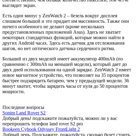
выглядит экран.
Есть один минус у ZenWatch 2 – безель вокруг дисплея
слишком большой и это придает им массивность. Также они
ничего особенного не делают (кроме нескольких
предустановленных приложений Asus). Здесь не хватает
некоторых стандартных функций, которые можно найти в
других Android часах. Здесь есть датчик для отслеживания
шагов, но нет оптического датчика сердечного ритма.
Больший из двух моделей имеет аккумулятор 400mAh (по
сравнению с 300mAh на меньшей модели), который дает до
двух дней использования на одной зарядке. ZenWatch 2 имеет
новое магнитное устройство, что позволяет на 35 процентов
быстрее подзарядить батарею, чем у предыдущей модели. 36
минут хватит, чтобы зарядить часы от нуля до 50 процентов
мощности.
Последние вопросы
Sonim Land Rover S2
Добрый день! подскажите пожалуйста, можно ли у вас
перепрошить телефон land rover S2 pro
Bookeen Cybook Odyssey FrontLight 2
Добрый день. Подскажите, пожалуйста, сколько будет стоить