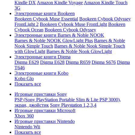
Kindle DX
Amazon Kindle Voyage
Amazon Kindle Touch
3G
Электронные книги Bookeen
Bookeen Cybook Muse Essential
Bookeen Cybook Odyssey
FrontLight 2
Bookeen Cybook Muse FrontLight
Bookeen
Cybook Ocean
Bookeen Cybook Odyssey
Электронные книги Barnes & Noble NOOK
Barnes & Noble NOOK GlowLight Plus
Barnes & Noble
Nook Simple Touch
Barnes & Noble Nook Simple Touch
with GlowLight
Barnes & Noble Nook GlowLight
Электронные книги Digma
Digma E629
Digma E628
Digma R659
Digma S676
Digma
T646
Электронные книги Kobo
Kobo Glo
Показать все
Игровые приставки Sony
PSP (Sony PlayStation Portable Slim & Lite PSP 3000),
экран, джойстик
Sony Playstation 1,2,3,4
Игровые приставки Microsoft
Xbox 360
Игровые приставки Nintendo
Nintendo Wii
Показать все