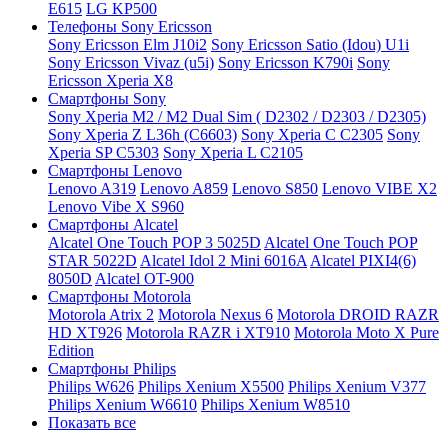
E615
LG KP500
Телефоны Sony Ericsson
Sony Ericsson Elm J10i2
Sony Ericsson Satio (Idou) U1i
Sony Ericsson Vivaz (u5i)
Sony Ericsson K790i
Sony
Ericsson Xperia X8
Смартфоны Sony
Sony Xperia M2 / M2 Dual Sim ( D2302 / D2303 / D2305)
Sony Xperia Z L36h (C6603)
Sony Xperia C C2305
Sony
Xperia SP C5303
Sony Xperia L C2105
Смартфоны Lenovo
Lenovo A319
Lenovo A859
Lenovo S850
Lenovo VIBE X2
Lenovo Vibe X S960
Смартфоны Alcatel
Alcatel One Touch POP 3 5025D
Alcatel One Touch POP
STAR 5022D
Alcatel Idol 2 Mini 6016A
Alcatel PIXI4(6)
8050D
Alcatel OT-900
Смартфоны Motorola
Motorola Atrix 2
Motorola Nexus 6
Motorola DROID RAZR
HD XT926
Motorola RAZR i XT910
Motorola Moto X Pure
Edition
Смартфоны Philips
Philips W626
Philips Xenium X5500
Philips Xenium V377
Philips Xenium W6610
Philips Xenium W8510
Показать все