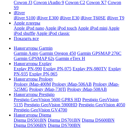
Cowon J3
Cowon iAudio 9
Cowon C2
Cowon X7
Cowon
S9
iRiver
iRiver S100
iRiver E300
iRiver E30
iRiver T60SE
iRiver T9
Apple плееры
Apple iPod nano
Apple iPod touch
Apple iPod mini
Apple
iPod shuffle
Apple iPod classic
Показать все
Навигаторы Garmin
Garmin Astro
Garmin Oregon 450
Garmin GPSMAP 276C
Garmin GPSMAP 62s
Garmin eTrex H
Навигаторы Explay
Explay PN-990
Explay PN-975
Explay PN-980TV
Explay
PN-935
Explay PN-965
Навигаторы Prology
Prology iMap-400M
Prology iMap-506AB
Prology iMap-
525MG
Prology iMap-730Ti
Prology iMap-508AB
Навигаторы Prestigio
Prestigio GeoVision 5600 GPRS HD
Prestigio GeoVision
5135
Prestigio GeoVision 5900HD
Prestigio GeoVision 4050
Prestigio GeoVision GV4700
Навигаторы Digma
Digma DS501BN
Digma DS701BN
Digma DS600BN
Digma DS506BN
Digma DS700BN