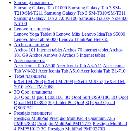
Samsung планшеты
Samsung Galaxy Tab P1000
Samsung Galaxy Tab 3 SM-
T210/SM-T211
Samsung Galaxy Tab 3 SM-T310/SM-T311
Samsung Galaxy Tab 2 7.0 P3100
Samsung Galaxy Note 8.0
N5100
Lenovo планшеты
Lenovo Yoga Tablet 8
Lenovo Miix
Lenovo IdeaTab S5000
Lenovo IdeaTab S6000
Lenovo ThinkPad Helix i5
Archos планшеты
Archos 101 Internet tablet
Archos 70 internet tablet
Archos
101 G9
Archos Arnova 8
Archos 5 Internet tablet
Acer планшеты
Acer Iconia Tab A500
Acer Iconia Tab A3-A11
Acer Iconia
Tab W4-821
Acer Iconia Tab A510
Acer Iconia Tab B1-710
Texet планшеты
teXet TM-7863
teXet TM-7099
teXet TM-9757
TeXet TM-
7010
teXet TM-7068
3Q Qoo! планшеты
3Q Qoo! Q-pad LC0816C
3Q Qoo! Surf QS9718C
3Q Qoo!
Q-pad MT0739D
3Q Tablet PC Qoo!
3Q Qoo! Q-pad
QS0815C
Prestigio планшеты
Prestigio MultiPad
Prestigio MultiPad 4 Quantum 7.85
PMP5785C
Prestigio MultiPad PMT5777
Prestigio MultiPad
4 PMP5101D 3G
Prestigio MultiPad PMP3270B