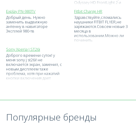
Odyssey HD FrontLight 2 и
сроки ремонта
Explay PN-980TV
Fitbit Charge HR
Добрый день. Нужно
Здравствуйте,сломались
заменить выдвижную
наушники FITBIT FLYER,не
антенну в навигаторе
заряжаются.Совсем новые 3
Эксплей 980-тв
месяца в
использовании.Можно ли
починить
Sony Xperia J ST26i
Доброго времени суток! у
меня sony j st26i! не
включается экран, заменил, с
новым дисплеем таже
проблема, хотя при нажатий
кнопки включения дает
Популярные бренды