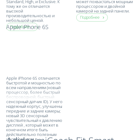
Standard, High, и Exclusive. К
может похвастаться мощным
тому же он отличается
процессором и двойной
высокой
камерой на задней панели.
производительностью и
Подробнее
небольшой ценой.
Apple iPhone 6S
Подробнее
Apple iPhone 6S отличается
быстротой и мощностью по
всем направлениям (новый
процессор, более быстрый
беспроводной, быстрый
сенсорный датчик ID). У него
надежный корпус, улучшены
передние и задние камеры;
новый 3D сенсорный
чувствительный к давлению
дисплей , который может в
конечном итоге быть
действительно полезным
инструментом в