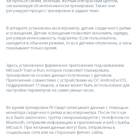
загореться синим, зеленым, желтым или красным цветом,
сигнализируя об интенсивности тренировки. Также они
регулируют процесс тренировки и задают темп.
В аппарате установлен акселерометр, датчик сердечного ритма
и освещения. Датчик освещения позволяет экономить зарядку,
регулируя интенсивность подсветки. Если пользователь
находится в обычном режиме, то все датчики отключены, а часы
показывают только время.
Здесь установлено фирменное приложение под названием
MiCoach Train и Run, которое позволяет планировать
тренировки на основе данных полученных с датчиков.
Приложение совместимо с устройствами на ОС Android и IOS,
поддерживает 11 языков, а также может быть использовано для
настройки параметров на самих умных часах.
Во время тренировки Fit Смарт записывает данные с помощью
монитора сердечного ритма и акселерометра. После того как
все было закончено, группа синхронизируется с телефоном по
Bluetooth, отправляя информацию в приложение и веб-службы
MiCoach. При желании данные могут быть отправлены в
социальные сети или на сторонние фитнес сайты.