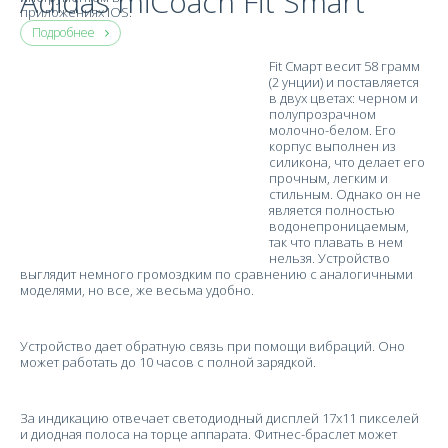
Adidas miCoach Fit Smart
приложениях IOS.
Подробнее
Fit Смарт весит 58 грамм
(2 унции) и поставляется
в двух цветах: черном и
полупрозрачном
молочно-белом. Его
корпус выполнен из
силикона, что делает его
прочным, легким и
стильным. Однако он не
является полностью
водонепроницаемым,
так что плавать в нем
нельзя. Устройство
выглядит немного громоздким по сравнению с аналогичными
моделями, но все, же весьма удобно.
Устройство дает обратную связь при помощи вибраций. Оно
может работать до 10 часов с полной зарядкой.
За индикацию отвечает светодиодный дисплей 17х11 пикселей
и диодная полоса на торце аппарата. Фитнес-браслет может