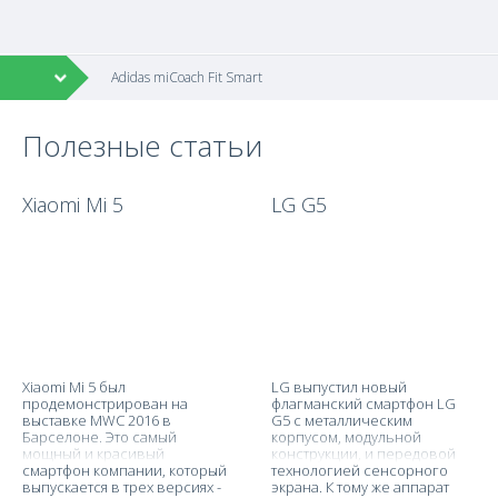
Adidas miCoach Fit Smart
Полезные статьи
Xiaomi Mi 5
LG G5
Xiaomi Mi 5 был
LG выпустил новый
продемонстрирован на
флагманский смартфон LG
выставке MWC 2016 в
G5 с металлическим
Барселоне. Это самый
корпусом, модульной
мощный и красивый
конструкции, и передовой
смартфон компании, который
технологией сенсорного
выпускается в трех версиях -
экрана. К тому же аппарат