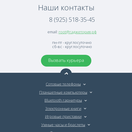
Наши контакты
8 (925) 518-35-45
email:
root@гаджетория.рф
пн-пт - круглосуточно
сб-вс - круглосуточно
Вызвать курьера
Сотовые телефоны
Планшетные компьютеры
Bluetooth гарнитуры
Электронные книги
Игровые приставки
Умные часы и браслеты