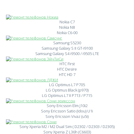
Nokia C7
Nokia N8
Nokia C6-00
Samsung S5230
Samsung Galaxy S II GT-I9100
Samsung Galaxy S4 i9500 / i9505 LTE
HTC First
HTC Desire
HTC HD 7
LG Optimus L7 P705
LG Optimus Black (p970)
LG Optimus L7 II P713 / P715
Sony Ericsson Elm J10i2
Sony Ericsson Satio (Idou) U1i
Sony Ericsson Vivaz (u5i)
Sony Xperia M2 / M2 Dual Sim ( D2302 / D2303 / D2305)
Sony Xperia Z L36h (C6603)