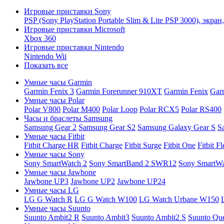
Игровые приставки Sony
PSP (Sony PlayStation Portable Slim & Lite PSP 3000), экра
Игровые приставки Microsoft
Xbox 360
Игровые приставки Nintendo
Nintendo Wii
Показать все
Умные часы Garmin
Garmin Fenix 3
Garmin Forerunner 910XT
Garmin Fenix
Gar
Умные часы Polar
Polar V800
Polar M400
Polar Loop
Polar RCX5
Polar RS400
Часы и браслеты Samsung
Samsung Gear 2
Samsung Gear S2
Samsung Galaxy Gear S
S
Умные часы Fitbit
Fitbit Charge HR
Fitbit Charge
Fitbit Surge
Fitbit One
Fitbit F
Умные часы Sony
Sony SmartWatch 2
Sony SmartBand 2 SWR12
Sony SmartW
Умные часы Jawbone
Jawbone UP3
Jawbone UP2
Jawbone UP24
Умные часы LG
LG G Watch R
LG G Watch W100
LG Watch Urbane W150
Умные часы Suunto
Suunto Ambit2 R
Suunto Ambit3
Suunto Ambit2 S
Suunto Que