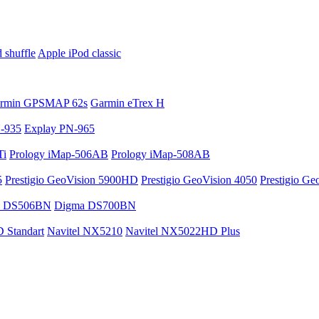
 shuffle
Apple iPod classic
rmin GPSMAP 62s
Garmin eTrex H
-935
Explay PN-965
Ti
Prology iMap-506AB
Prology iMap-508AB
5
Prestigio GeoVision 5900HD
Prestigio GeoVision 4050
Prestigio G
a DS506BN
Digma DS700BN
 Standart
Navitel NX5210
Navitel NX5022HD Plus