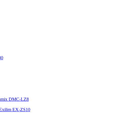
30
Lumix DMC-LZ8
 Exilim EX-ZS10