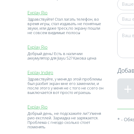
Explay Rio
Здравствуйте! Стал лагать телефон, во
время игры, стал издавать не понятные
звуки, или даже треск,по экрану пошли
не совсем видимые полосы
Explay Rio
Добрый день! Есть в наличии
аккумулятор для Jiayu S2? Какова цена
Добав
Explay Indigo
Здравствуйте, у меня до этой проблемы
был разбит экран мне его заменили, и
после этого у меня не с того не ссего он
выключается вот просто играешь
Explay Rio
Добрый день, не подскажите ли? Уменя
рио експлей. Зариадка не заряжается.
* - Обя
Проблема с гнездо сколько стоет
поменять