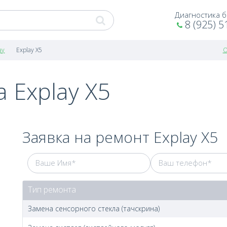
Диагностика 
8 (925) 5
ay
Explay X5
О
 Explay X5
Заявка на ремонт Explay X5
Тип ремонта
Замена сенсорного стекла (тачскрина)