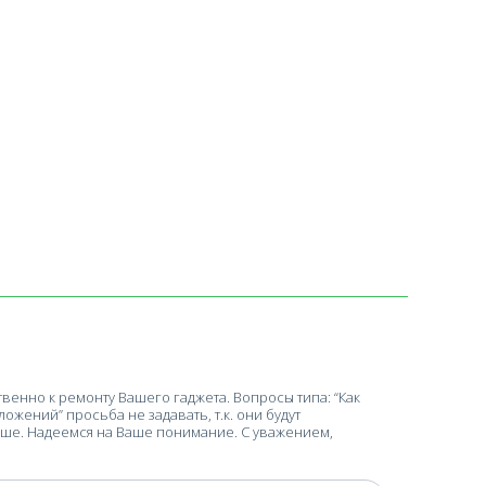
енно к ремонту Вашего гаджета. Вопросы типа: “Как
ложений” просьба не задавать, т.к. они будут
ше. Надеемся на Ваше понимание. С уважением,