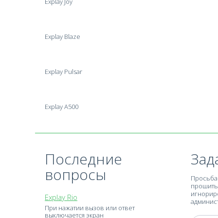
Explay Joy
Explay Blaze
Explay Pulsar
Explay A500
Последние
Зад
вопросы
Просьба 
прошить 
игнориро
Explay Rio
админист
При нажатии вызов или ответ
выключается экран