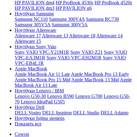
HP PAVILION dm4
HP ProBook 4530s
HP ProBook 4520s
HP PAVILION dm3
HP PAVILION g6
Ноутбуки Samsung
Samsung NC110
Samsung 300V4A
Samsung RC730
Samsung 305V5A
Samsung 300V5A
Ноутбуки Alienware
Alienware 17
Alienware 13
Alienware 18
Alienware 14
Alienware 15
Ноутбуки Sony Vaio
Sony VAIO VPC-Y21M1R
Sony VAIO Z21
Sony VAIO
VPC-EA3M1R
Sony VAIO VPC-EH2M1R
Sony VAIO
VPC-EB4L1R
Apple MacBook
Apple MacBook Air 11 Late
Apple MacBook Pro 13 Early
Apple MacBook Pro 15 Mid
Apple MacBook 13 Mid
Apple
MacBook Air 13 Late
Ноутбуки Lenovo / IBM
Lenovo G50-30
Lenovo B590
Lenovo G700
Lenovo G50-
70
Lenovo IdeaPad G505
Ноутбуки Dell
DELL Vostro
DELL Inspiron
DELL Studio
DELL Adamo
Ноутбуки fujitsu siemens
Показать все
Cowon