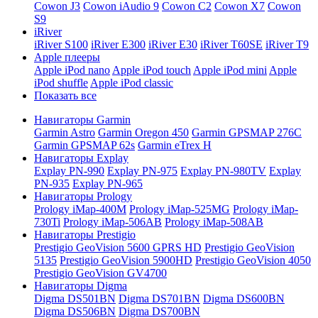
Cowon J3
Cowon iAudio 9
Cowon C2
Cowon X7
Cowon
S9
iRiver
iRiver S100
iRiver E300
iRiver E30
iRiver T60SE
iRiver T9
Apple плееры
Apple iPod nano
Apple iPod touch
Apple iPod mini
Apple
iPod shuffle
Apple iPod classic
Показать все
Навигаторы Garmin
Garmin Astro
Garmin Oregon 450
Garmin GPSMAP 276C
Garmin GPSMAP 62s
Garmin eTrex H
Навигаторы Explay
Explay PN-990
Explay PN-975
Explay PN-980TV
Explay
PN-935
Explay PN-965
Навигаторы Prology
Prology iMap-400M
Prology iMap-525MG
Prology iMap-
730Ti
Prology iMap-506AB
Prology iMap-508AB
Навигаторы Prestigio
Prestigio GeoVision 5600 GPRS HD
Prestigio GeoVision
5135
Prestigio GeoVision 5900HD
Prestigio GeoVision 4050
Prestigio GeoVision GV4700
Навигаторы Digma
Digma DS501BN
Digma DS701BN
Digma DS600BN
Digma DS506BN
Digma DS700BN