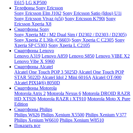
E615
LG KP500
Телефоны Sony Ericsson
Sony Ericsson Elm J10i2
Sony Ericsson Satio (Idou) U1i
Sony Ericsson Vivaz (u5i)
Sony Ericsson K790i
Sony
Ericsson Xperia X8
Смартфоны Sony
Sony Xperia M2 / M2 Dual Sim ( D2302 / D2303 / D2305)
Sony Xperia Z L36h (C6603)
Sony Xperia C C2305
Sony
Xperia SP C5303
Sony Xperia L C2105
Смартфоны Lenovo
Lenovo A319
Lenovo A859
Lenovo S850
Lenovo VIBE X2
Lenovo Vibe X S960
Смартфоны Alcatel
Alcatel One Touch POP 3 5025D
Alcatel One Touch POP
STAR 5022D
Alcatel Idol 2 Mini 6016A
Alcatel OT-900
Alcatel PIXI4(6) 8050D
Смартфоны Motorola
Motorola Atrix 2
Motorola Nexus 6
Motorola DROID RAZR
HD XT926
Motorola RAZR i XT910
Motorola Moto X Pure
Edition
Смартфоны Philips
Philips W626
Philips Xenium X5500
Philips Xenium V377
Philips Xenium W6610
Philips Xenium W8510
Показать все