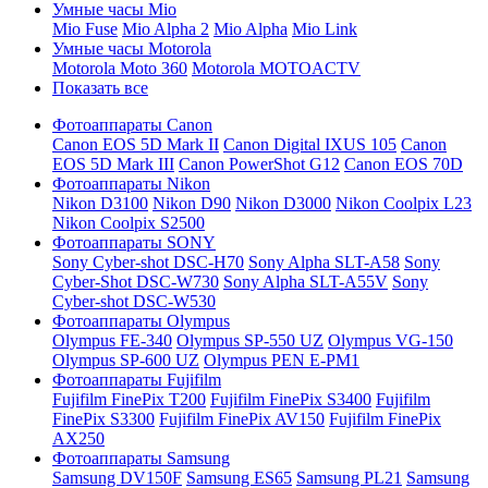
Умные часы Mio
Mio Fuse
Mio Alpha 2
Mio Alpha
Mio Link
Умные часы Motorola
Motorola Moto 360
Motorola MOTOACTV
Показать все
Фотоаппараты Canon
Canon EOS 5D Mark II
Canon Digital IXUS 105
Canon
EOS 5D Mark III
Canon PowerShot G12
Canon EOS 70D
Фотоаппараты Nikon
Nikon D3100
Nikon D90
Nikon D3000
Nikon Coolpix L23
Nikon Coolpix S2500
Фотоаппараты SONY
Sony Cyber-shot DSC-H70
Sony Alpha SLT-A58
Sony
Cyber-Shot DSC-W730
Sony Alpha SLT-A55V
Sony
Cyber-shot DSC-W530
Фотоаппараты Olympus
Olympus FE-340
Olympus SP-550 UZ
Olympus VG-150
Olympus SP-600 UZ
Olympus PEN E-PM1
Фотоаппараты Fujifilm
Fujifilm FinePix T200
Fujifilm FinePix S3400
Fujifilm
FinePix S3300
Fujifilm FinePix AV150
Fujifilm FinePix
AX250
Фотоаппараты Samsung
Samsung DV150F
Samsung ES65
Samsung PL21
Samsung