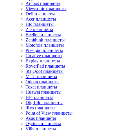
Archos планшеты
Viewsonic планшеты
Dell планшеты
Acer планшеты
Htc планшеты
Zte планшеты
Beeline планшеты
Zenithink планшеты
Motorola планшеты
Prestigio планшеты
Creative планшеты
Explay планшеты
RoverPad планшеты
3Q Qoo! планшеты
MTC планшеты
Odeon планшеты
Texet планшеты
Huawei планшеты
HP планшеты
DigiLife планшеты
iRos планшеты
Point of View планшеты
Asus планшеты
Oysters планшеты
Viliv планшеты