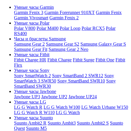
Умные часы Garmin
Garmin Fenix 3
Garmin Forerunner 910XT
Garmin Fenix
Garmin Vivosmart
Garmin Fenix 2
Умные часы Polar
Polar V800
Polar M400
Polar Loop
Polar RCX5
Polar
RS400
Часы и браслеты Samsung
Samsung Gear 2
Samsung Gear S2
Samsung Galaxy Gear S
Samsung Gear Fit
Samsung Gear 2 Neo
Умные часы Fitbit
Fitbit Charge HR
Fitbit Charge
Fitbit Surge
Fitbit One
Fitbit
Flex
Умные часы Sony
Sony SmartWatch 2
Sony SmartBand 2 SWR12
Sony
SmartWatch 3 SWR50
Sony SmartBand SWR10
Sony
SmartBand SWR30
Умные часы Jawbone
Jawbone UP3
Jawbone UP2
Jawbone UP24
Умные часы LG
LG G Watch R
LG G Watch W100
LG Watch Urbane W150
LG G Watch R W110
LG G Watch
Умные часы Suunto
Suunto Ambit2 R
Suunto Ambit3
Suunto Ambit2 S
Suunto
Quest
Suunto M5