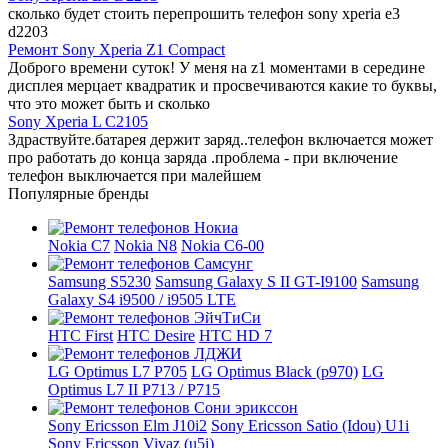
сколько будет стоить перепрошить телефон sony xperia e3
d2203
Ремонт Sony Xperia Z1 Compact
Доброго времени суток! У меня на z1 моментами в середине
дисплея мерцает квадратик и просвечиваются какие то буквы,
что это может быть и сколько
Sony Xperia L C2105
Здраствуйте.батарея держит заряд..телефон включается может
про работать до конца заряда .проблема - при включение
телефон выключается при малейшем
Популярные бренды
Nokia C7
Nokia N8
Nokia C6-00
Samsung S5230
Samsung Galaxy S II GT-I9100
Samsung
Galaxy S4 i9500 / i9505 LTE
HTC First
HTC Desire
HTC HD 7
LG Optimus L7 P705
LG Optimus Black (p970)
LG
Optimus L7 II P713 / P715
Sony Ericsson Elm J10i2
Sony Ericsson Satio (Idou) U1i
Sony Ericsson Vivaz (u5i)