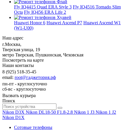
Fly IQ4415 Quad ERA Style 3
Fly IQ4516 Tornado Slim
Octa
Fly IQ456 ERA Life 2
Huawei Honor 6
Huawei Ascend P7
Huawei Ascend W1
(W1-U00)
Наш адрес
г.Москва
,
Тверская улица, 19
метро Тверская, Пушкинская, Чеховская
Посмотреть на карте
Наши контакты
8 (925) 518-35-45
email:
root@гаджетория.рф
пн-пт - круглосуточно
сб-вс - круглосуточно
Вызвать курьера
Поиск
Nikon D3X
Nikon DL18-50 F1.8-2.8
Nikon 1 J3
Nikon 1 J2
Nikon D1X
Сотовые телефоны