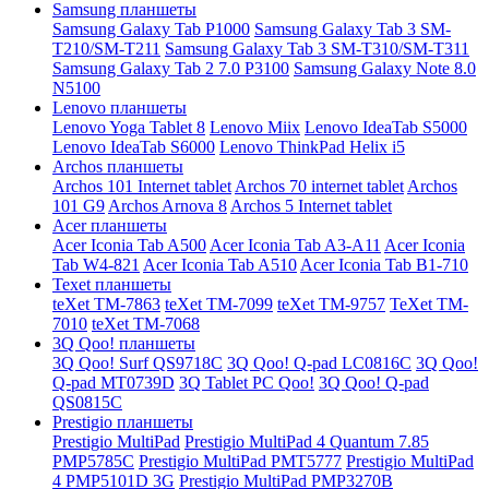
Samsung планшеты
Samsung Galaxy Tab P1000
Samsung Galaxy Tab 3 SM-
T210/SM-T211
Samsung Galaxy Tab 3 SM-T310/SM-T311
Samsung Galaxy Tab 2 7.0 P3100
Samsung Galaxy Note 8.0
N5100
Lenovo планшеты
Lenovo Yoga Tablet 8
Lenovo Miix
Lenovo IdeaTab S5000
Lenovo IdeaTab S6000
Lenovo ThinkPad Helix i5
Archos планшеты
Archos 101 Internet tablet
Archos 70 internet tablet
Archos
101 G9
Archos Arnova 8
Archos 5 Internet tablet
Acer планшеты
Acer Iconia Tab A500
Acer Iconia Tab A3-A11
Acer Iconia
Tab W4-821
Acer Iconia Tab A510
Acer Iconia Tab B1-710
Texet планшеты
teXet TM-7863
teXet TM-7099
teXet TM-9757
TeXet TM-
7010
teXet TM-7068
3Q Qoo! планшеты
3Q Qoo! Surf QS9718C
3Q Qoo! Q-pad LC0816C
3Q Qoo!
Q-pad MT0739D
3Q Tablet PC Qoo!
3Q Qoo! Q-pad
QS0815C
Prestigio планшеты
Prestigio MultiPad
Prestigio MultiPad 4 Quantum 7.85
PMP5785C
Prestigio MultiPad PMT5777
Prestigio MultiPad
4 PMP5101D 3G
Prestigio MultiPad PMP3270B