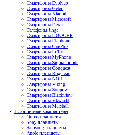
Смартфоны Evolveo
Смартфоны Getac
Смартфоны Xiaomi
Смартфоны Microsoft
Смартфоны Dexp
Телефоны Jinga
Смартфоны DOOGEE
Смартфоны Elephone
Смартфоны OnePlus
Смартфоны LeTV
Смартфоны MyPhone
Смартфоны Sigma mobile
Смартфоны Conquest
Смартфоны RugGear
Смартфоны NO.1
Смартфоны Viking
Смартфоны Snopow
Смартфоны Blackview
Смартфоны Vkworld
Смартфоны Marshall
Планшетные компьютеры
Qumo планшеты
Sony планшеты
Samsung планшеты
Apple планшеты