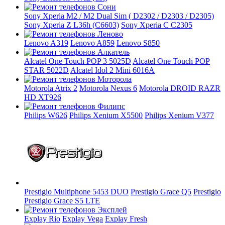
Sony Xperia M2 / M2 Dual Sim ( D2302 / D2303 / D2305)
Sony Xperia Z L36h (C6603)
Sony Xperia C C2305
Lenovo A319
Lenovo A859
Lenovo S850
Alcatel One Touch POP 3 5025D
Alcatel One Touch POP
STAR 5022D
Alcatel Idol 2 Mini 6016A
Motorola Atrix 2
Motorola Nexus 6
Motorola DROID RAZR
HD XT926
Philips W626
Philips Xenium X5500
Philips Xenium V377
Prestigio Multiphone 5453 DUO
Prestigio Grace Q5
Prestigio
Prestigio Grace S5 LTE
Explay Rio
Explay Vega
Explay Fresh