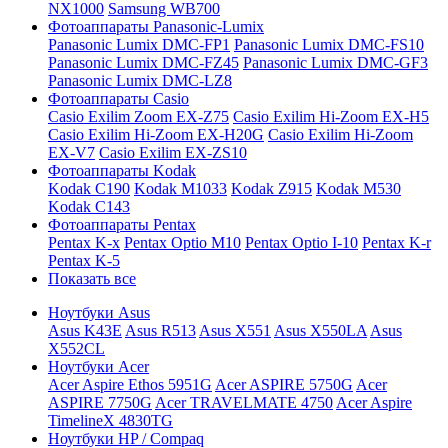
NX1000
Samsung WB700
Фотоаппараты Panasonic-Lumix
Panasonic Lumix DMC-FP1
Panasonic Lumix DMC-FS10
Panasonic Lumix DMC-FZ45
Panasonic Lumix DMC-GF3
Panasonic Lumix DMC-LZ8
Фотоаппараты Casio
Casio Exilim Zoom EX-Z75
Casio Exilim Hi-Zoom EX-H5
Casio Exilim Hi-Zoom EX-H20G
Casio Exilim Hi-Zoom
EX-V7
Casio Exilim EX-ZS10
Фотоаппараты Kodak
Kodak C190
Kodak M1033
Kodak Z915
Kodak M530
Kodak C143
Фотоаппараты Pentax
Pentax K-x
Pentax Optio M10
Pentax Optio I-10
Pentax K-r
Pentax K-5
Показать все
Ноутбуки Asus
Asus K43E
Asus R513
Asus X551
Asus X550LA
Asus
X552CL
Ноутбуки Acer
Acer Aspire Ethos 5951G
Acer ASPIRE 5750G
Acer
ASPIRE 7750G
Acer TRAVELMATE 4750
Acer Aspire
TimelineX 4830TG
Ноутбуки HP / Compaq