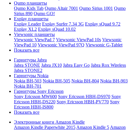
Qumo планшеты
Qumo Kids Tab
Qumo Altair 7001
Qumo Sirius 1001
Qumo
Sirius 890
Qumo GO!
Explay планшеты
Explay Leader
Explay Surfer 7.34 3G
Explay sQuad 9.72
Explay XL2
Explay sQuad 10.02
Viewsonic планшеты
Viewsonic ViewPad 7
Viewsonic ViewPad 10s
Viewsonic
ViewPad 10
Viewsonic ViewPad 97Q
Viewsonic G-Tablet
Показать все
Гарнитуры Jabra
Jabra STONE
Jabra JX10
Jabra Easy Go
Jabra Rox Wireless
Jabra STONE2
Гарнитуры Nokia
Nokia BH-503
Nokia BH-505
Nokia BH-804
Nokia BH-903
Nokia BH-701
Гарнитуры Sony Ericsson
Sony Ericsson MW600
Sony Ericsson HBH-DS970
Sony
Ericsson HBH-DS220
Sony Ericsson HBH-PV770
Sony
Ericsson HBH-IS800
Показать все
Электронные книги Amazon Kindle
Amazon Kindle Paperwhite 2015
Amazon Kindle 5
Amazon