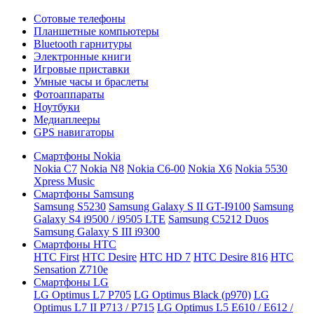
Сотовые телефоны
Планшетные компьютеры
Bluetooth гарнитуры
Электронные книги
Игровые приставки
Умные часы и браслеты
Фотоаппараты
Ноутбуки
Медиаплееры
GPS навигаторы
Смартфоны Nokia
Nokia C7
Nokia N8
Nokia C6-00
Nokia X6
Nokia 5530
Xpress Music
Смартфоны Samsung
Samsung S5230
Samsung Galaxy S II GT-I9100
Samsung
Galaxy S4 i9500 / i9505 LTE
Samsung C5212 Duos
Samsung Galaxy S III i9300
Смартфоны HTC
HTC First
HTC Desire
HTC HD 7
HTC Desire 816
HТС
Sensation Z710e
Смартфоны LG
LG Optimus L7 P705
LG Optimus Black (p970)
LG
Optimus L7 II P713 / P715
LG Optimus L5 E610 / E612 /