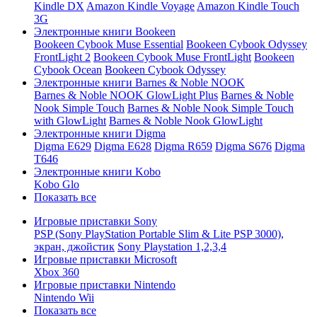
Kindle DX
Amazon Kindle Voyage
Amazon Kindle Touch
3G
Электронные книги Bookeen
Bookeen Cybook Muse Essential
Bookeen Cybook Odyssey
FrontLight 2
Bookeen Cybook Muse FrontLight
Bookeen
Cybook Ocean
Bookeen Cybook Odyssey
Электронные книги Barnes & Noble NOOK
Barnes & Noble NOOK GlowLight Plus
Barnes & Noble
Nook Simple Touch
Barnes & Noble Nook Simple Touch
with GlowLight
Barnes & Noble Nook GlowLight
Электронные книги Digma
Digma E629
Digma E628
Digma R659
Digma S676
Digma
T646
Электронные книги Kobo
Kobo Glo
Показать все
Игровые приставки Sony
PSP (Sony PlayStation Portable Slim & Lite PSP 3000),
экран, джойстик
Sony Playstation 1,2,3,4
Игровые приставки Microsoft
Xbox 360
Игровые приставки Nintendo
Nintendo Wii
Показать все