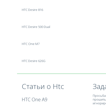
HTC Desire 816
HTC Desire 500 Dual
HTC One M7
HTC Desire 626G
Статьи о Htc
Зад
Просьба 
HTC One A9
прошить 
игнориро