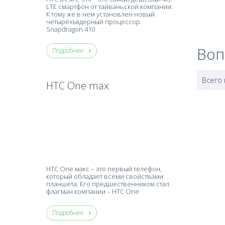
LTE смартфон от тайваньской компании.
К тому же в нем установлен новый
четырехъядерный процессор
Snapdragon 410
Воп
Подробнее
Всего
HTC One max
HTC One макс – это первый телефон,
который обладает всеми свойствами
планшета. Его предшественником стал
флагман компании – HTC One
Подробнее