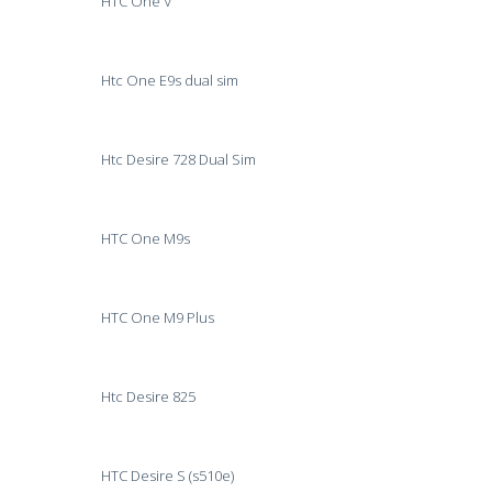
HTC One V
Htc One E9s dual sim
Htc Desire 728 Dual Sim
HTC One M9s
HTC One M9 Plus
Htc Desire 825
HTC Desire S (s510e)