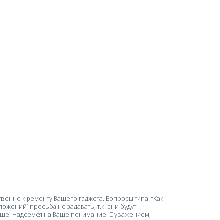
енно к ремонту Вашего гаджета. Вопросы типа: “Как
ложений” просьба не задавать, т.к. они будут
ше. Надеемся на Ваше понимание. С уважением,