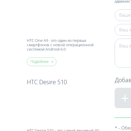
админист
HTC One A9 - это один из первых
смартфонов с новой операционной
системой Android-6.0
Подробнее
Добав
HTC Desire 510
* - Обя
HTC Desire 510 – это самый дешевый 4G