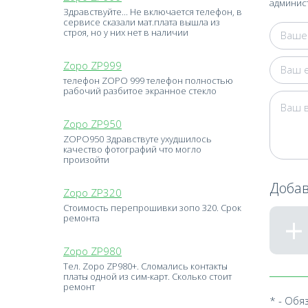
админист
Здравствуйте... Не включается телефон, в
сервисе сказали мат.плата вышла из
строя, но у них нет в наличии
Zopo ZP999
телефон ZOPO 999 телефон полностью
рабочий разбитое экранное стекло
Zopo ZP950
ZOPO950 Здравствуте ухудшилось
качество фотографий что могло
произойти
Добав
Zopo ZP320
Стоимость перепрошивки зопо 320. Срок
ремонта
Zopo ZP980
Тел. Zopo ZP980+. Сломались контакты
платы одной из сим-карт. Сколько стоит
ремонт
* - Обя