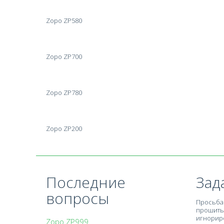
Zopo ZP580
Zopo ZP700
Zopo ZP780
Zopo ZP200
Последние
Зад
вопросы
Просьба 
прошить 
игнориро
Zopo ZP999