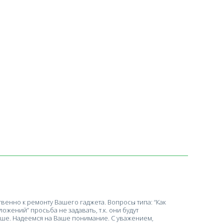
енно к ремонту Вашего гаджета. Вопросы типа: “Как
ложений” просьба не задавать, т.к. они будут
ше. Надеемся на Ваше понимание. С уважением,