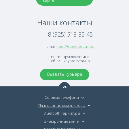
карте
Наши контакты
8 (925) 518-35-45
email:
root@гаджетория.рф
пн-пт - круглосуточно
сб-вс - круглосуточно
Вызвать курьера
Сотовые телефоны
Планшетные компьютеры
Bluetooth гарнитуры
Электронные книги