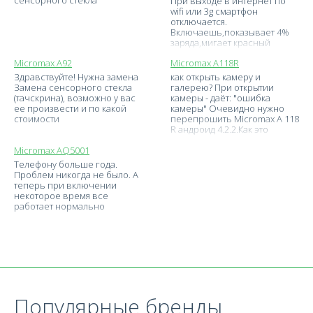
сенсорного стёкла
При выходе в интернет по
wifi или 3g смартфон
отключается.
Включаешь,показывает 4%
заряда,мигает красный
индикатор,и
Micromax A92
Micromax A118R
отключается.После паузы в 2-
3
Здравствуйте! Нужна замена
как открыть камеру и
Замена сенсорного стекла
галерею? При открытии
(тачскрина), возможно у вас
камеры - даёт: "ошибка
ее произвести и по какой
камеры" Очевидно нужно
стоимости
перепрошить Micromax A 118
R андроид 4.2.2.Как это
сделать
Micromax AQ5001
Телефону больше года.
Проблем никогда не было. А
теперь при включении
некоторое время все
работает нормально
Популярные бренды