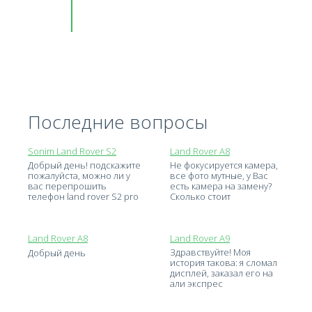
Последние вопросы
Sonim Land Rover S2
Land Rover A8
Добрый день! подскажите
Не фокусируется камера,
пожалуйста, можно ли у
все фото мутные, у Вас
вас перепрошить
есть камера на замену?
телефон land rover S2 pro
Сколько стоит
Land Rover A8
Land Rover A9
Здравствуйте! Моя
Добрый день
история такова: я сломал
дисплей, заказал его на
али экспрес