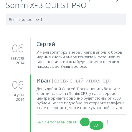
Sonim XP3 QUEST PRO
Всего вопросов 1
Сергей
06
У меня sonim xp3 вчера у него выполи с боков
черные кнопки вызов контакта и фото . Как их
августа
восстановить и какая будет стоимость если я
2014
нахожусь во Владивостоке.
Иван
(сервисный инженер)
06
День добрый Сергей! Восстановить боковые
кнопки телефона Sonim XP3, у нас в сервис-
августа
центре ориентировочно будет стоить от 7500
2014
рублей. Более подробно по отправке телефона
к нам в сервис-центр в ниже указанной ссылке -
1
Был ли полезен ответ:
Да