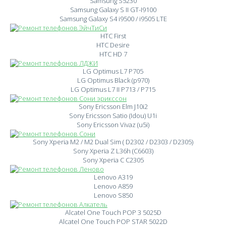
Samsung S5230
Samsung Galaxy S II GT-I9100
Samsung Galaxy S4 i9500 / i9505 LTE
HTC First
HTC Desire
HTC HD 7
LG Optimus L7 P705
LG Optimus Black (p970)
LG Optimus L7 II P713 / P715
Sony Ericsson Elm J10i2
Sony Ericsson Satio (Idou) U1i
Sony Ericsson Vivaz (u5i)
Sony Xperia M2 / M2 Dual Sim ( D2302 / D2303 / D2305)
Sony Xperia Z L36h (C6603)
Sony Xperia C C2305
Lenovo A319
Lenovo A859
Lenovo S850
Alcatel One Touch POP 3 5025D
Alcatel One Touch POP STAR 5022D