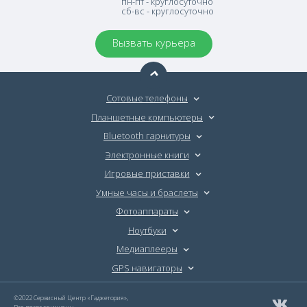
пн-пт - круглосуточно
сб-вс - круглосуточно
Вызвать курьера
Сотовые телефоны
Планшетные компьютеры
Bluetooth гарнитуры
Электронные книги
Игровые приставки
Умные часы и браслеты
Фотоаппараты
Ноутбуки
Медиаплееры
GPS навигаторы
©2022 Сервисный Центр «Гаджетория»,