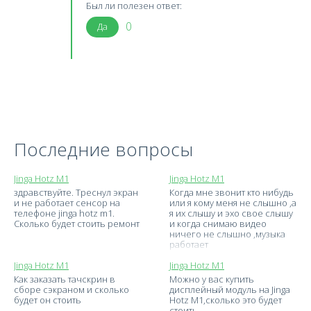
Был ли полезен ответ:
0
Да
Последние вопросы
Jinga Hotz M1
Jinga Hotz M1
здравствуйте. Треснул экран
Когда мне звонит кто нибудь
и не работает сенсор на
или я кому меня не слышно ,а
телефоне jinga hotz m1.
я их слышу и эхо свое слышу
Сколько будет стоить ремонт
и когда снимаю видео
ничего не слышно ,музыка
работает
Jinga Hotz M1
Jinga Hotz M1
Как заказать тачскрин в
Можно у вас купить
сборе сэкраном и сколько
дисплейный модуль на Jinga
будет он стоить
Hotz M1,сколько это будет
стоить