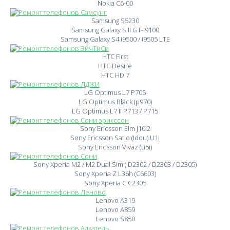
Nokia C6-00
Samsung S5230
Samsung Galaxy S II GT-I9100
Samsung Galaxy S4 i9500 / i9505 LTE
HTC First
HTC Desire
HTC HD 7
LG Optimus L7 P705
LG Optimus Black (p970)
LG Optimus L7 II P713 / P715
Sony Ericsson Elm J10i2
Sony Ericsson Satio (Idou) U1i
Sony Ericsson Vivaz (u5i)
Sony Xperia M2 / M2 Dual Sim ( D2302 / D2303 / D2305)
Sony Xperia Z L36h (C6603)
Sony Xperia C C2305
Lenovo A319
Lenovo A859
Lenovo S850