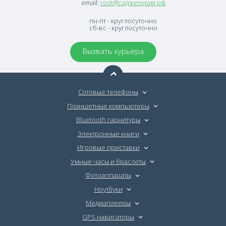
email:
root@гаджетория.рф
пн-пт - круглосуточно
сб-вс - круглосуточно
Вызвать курьера
Сотовые телефоны
Планшетные компьютеры
Bluetooth гарнитуры
Электронные книги
Игровые приставки
Умные часы и браслеты
Фотоаппараты
Ноутбуки
Медиаплееры
GPS навигаторы