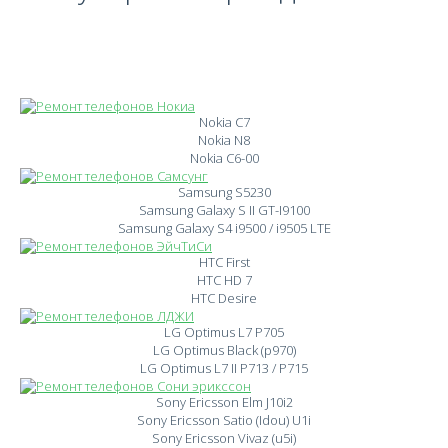
Nokia C7
Nokia N8
Nokia C6-00
Samsung S5230
Samsung Galaxy S II GT-I9100
Samsung Galaxy S4 i9500 / i9505 LTE
HTC First
HTC HD 7
HTC Desire
LG Optimus L7 P705
LG Optimus Black (p970)
LG Optimus L7 II P713 / P715
Sony Ericsson Elm J10i2
Sony Ericsson Satio (Idou) U1i
Sony Ericsson Vivaz (u5i)