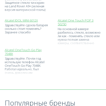
Защитное стекло тачскрин
на Land Rover A9+ (зеленая
версия материнской платы)
Alcatel IDOL MINI 6012X
Alcatel One Touch POP 3
5025D
Здравствуйте сдохла батарея
сколько стоит поменять?
На основной камере
Заранее спасибо
разбилось стекло, возможно
ли как - поменять стекло или
нужна полная замена
камеры, соответственно
хотелось бы узнать
Alcatel OneTouch Go Play
стоимость
7048X
Здравствуйте. Почти год
использую телефон Alcatel
OneTouch Go Play 7048X.
Работал идеально, был
очень доволен им
Популярные бренды