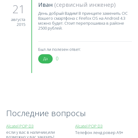
Иван
(сервисный инженер)
21
День добрый Вадим! В принципе заменить ОС
Вашего смартфона с Firefox OS на Android 4.3
августа
можно будет. Стоит перепрошивка в районе
2015
2500 рублей.
Был ли полезен ответ:
0
Да
Последние вопросы
Alcatel POP D3
Alcatel POP D3
если у вас в наличии,или
Телефон ленд ровер А9+
возможно у вас заказать!