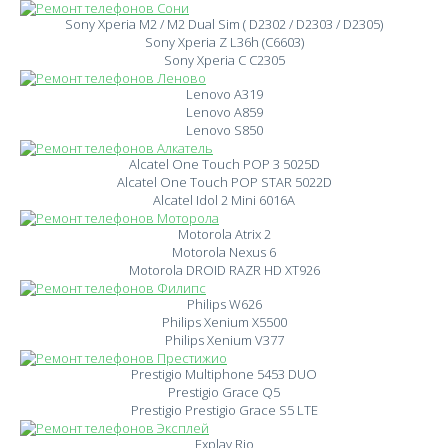
Sony Xperia M2 / M2 Dual Sim ( D2302 / D2303 / D2305)
Sony Xperia Z L36h (C6603)
Sony Xperia C C2305
Lenovo A319
Lenovo A859
Lenovo S850
Alcatel One Touch POP 3 5025D
Alcatel One Touch POP STAR 5022D
Alcatel Idol 2 Mini 6016A
Motorola Atrix 2
Motorola Nexus 6
Motorola DROID RAZR HD XT926
Philips W626
Philips Xenium X5500
Philips Xenium V377
Prestigio Multiphone 5453 DUO
Prestigio Grace Q5
Prestigio Prestigio Grace S5 LTE
Explay Rio